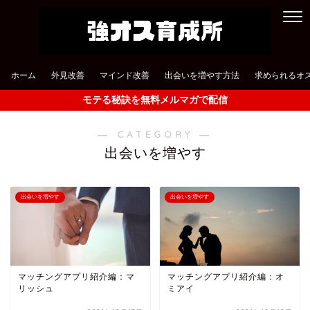
ホーム
外見改善
マインド改善
出会いを増やす方法
求められるオ
モテる秘訣を無料メルマガで配信
― CATEGORY ―
出会いを増やす
出会いを増やす
出会いを増やす
マッチングアプリ紹介編：マ
マッチングアプリ紹介編：オ
リッシュ
ミアイ