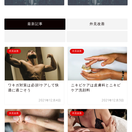
最新記事
外見改善
外見改善
外見改善
ワキガ対策は必須!ケアして快
ニキビケアは皮膚科とニキビ
適に過ごそう
ケア洗顔料
2021年12月4日
2021年12月3日
外見改善
外見改善