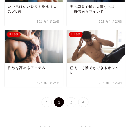
いい男はいい香り！香水オス
男の恋愛で最も大事なのは
スメ5選
「自信満々マインド」
2021年11月26日
2021年11月25日
外見改善
外見改善
性欲を高めるアイテム
筋肉こそ誰でもできるオシャ
レ
2021年11月24日
2021年11月23日
1
2
3
4