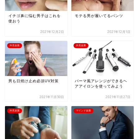
イチゴ鼻に悩む男子はこれを
モテる男が履いてるパンツ
使おう
2021年12月2日
2021年12月1日
外見改善
外見改善
男も日焼け止め必須UV対策
パーマ風アレンジができるヘ
アアイロンを使ってみよう
2021年11月30日
2021年11月27日
外見改善
マインド改善